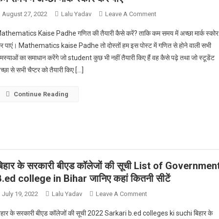
On
August 27, 2022
Lalu Yadav
Leave A Comment
Mathematics
athematics Kaise Padhe गणित की तैयारी कैसे करें? ताकि कम समय में अच्छा मार्क स्कोर
Kaise
र पाएं। Mathematics kaise Padhe तो दोस्तों हम इस पोस्ट में गणित से होने वाली सभी
Padhe
मस्याओं का समाधान करेंगे जो student कुछ भी नहीं तैयारी किए हैं वह कैसे पढ़े तथा जो स्टूडेंट
गणित
च्छा से सभी चैप्टर को तैयारी किए […]
की
तैयारी
कैसे
Continue Reading
करें?
ताकि
कम
समय
में
अच्छा
िहार के सरकारी बीएड कॉलेजों की सूची List of Governmen
मार्क
.ed college in Bihar जानिए कहां कितनी सीटें
स्कोर
कर
On
July 19, 2022
Lalu Yadav
Leave A Comment
पाएं
बिहार
िहार के सरकारी बीएड कॉलेजों की सूची 2022 Sarkari b.ed colleges ki suchi बिहार के
के