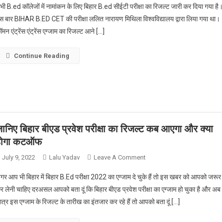
भी B.ed कॉलेजों में नामांकन के लिए बिहार B.ed सीईटी परीक्षा का रिजल्ट जारी कर दिया गया है
सरकारी
स बार BIHAR B.ED CET की परीक्षा ललित नारायण मिथिला विश्वविद्यालय द्वारा लिया गया था।
बीएड
ॉमन एंट्रेंस एंट्रेंस एग्जाम का रिजल्ट आने […]
कॉलेजों
की
सूची
Continue Reading
List
Of
Government
B.ed
College
In
ानिए बिहार बीएड प्रवेश परीक्षा का रिजल्ट कब आएगा और क्या
Bihar
होगा कटऑफ
जानिए
कहां
On
July 9, 2022
Lalu Yadav
Leave A Comment
कितनी
जानिए
गर आप भी बिहार में बिहार B.Ed परीक्षा 2022 का एग्जाम दे चुके हैं तो इस खबर को आपको जरूर
सीटें
बिहार
र लेनी चाहिए दरअसल आपको बता दूं कि बिहार बीएड प्रवेश परीक्षा का एग्जाम हो चुका है और अब
बीएड
ात्र इस एग्जाम के रिजल्ट के तारीख का इंतजार कर रहे हैं तो आपको बता दूं […]
प्रवेश
परीक्षा