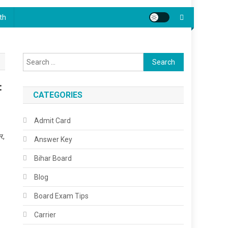
th
Search
for:
:
CATEGORIES
Admit Card
र,
Answer Key
Bihar Board
Blog
Board Exam Tips
Carrier