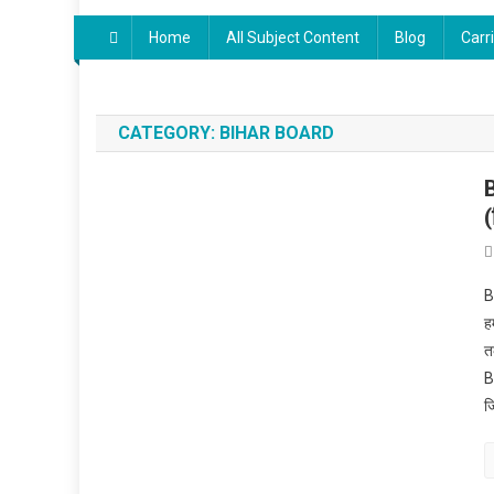
Home
All Subject Content
Blog
Carr
CATEGORY:
BIHAR BOARD
(
B
ह
त
B
ज