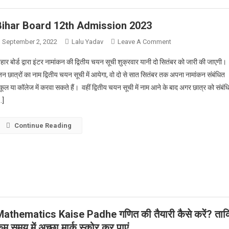
जारी),
यहाँ
Bihar Board 12th Admission 2023
से
डाउनलोड
On
September 2, 2022
Lalu Yadav
Leave A Comment
करें,
Bihar
िहार बोर्ड द्वारा इंटर नामांकन की द्वितीय चयन सूची शुक्रवार यानी दो सितंबर को जारी की जाएगी।
इंटर
Board
िन छात्रों का नाम द्वितीय चयन सूची में आयेगा, वो दो से सात सितंबर तक अपना नामांकन संबंधित
एडमिट
12th
्कूल या कॉलेज में करवा सकते हैं। वहीं द्वितीय चयन सूची में नाम आने के बाद अगर छात्र को संबंध
कार्ड
Admission
…]
2023
Continue Reading
athematics Kaise Padhe गणित की तैयारी कैसे करें? ताक
म समय में अच्छा मार्क स्कोर कर पाएं