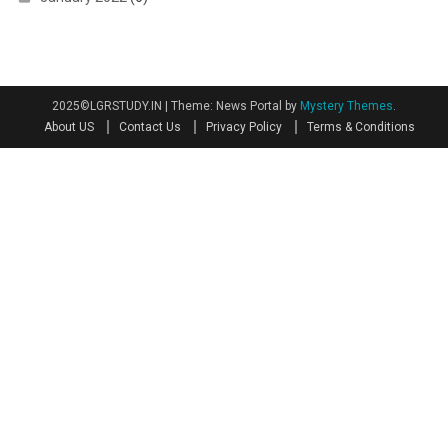
2025©LGRSTUDY.IN
|
Theme: News Portal by
Mystery Themes
.
About US
Contact Us
Privacy Policy
Terms & Conditions