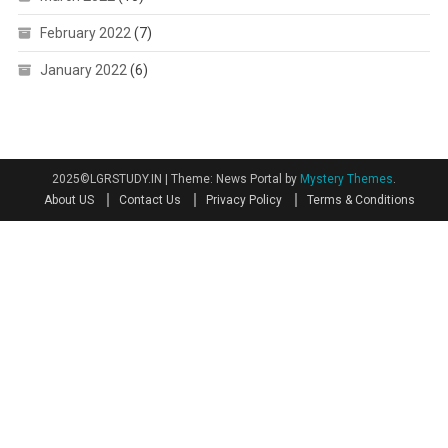
February 2022
(7)
January 2022
(6)
2025©LGRSTUDY.IN
|
Theme: News Portal by
Mystery Themes
.
About US
Contact Us
Privacy Policy
Terms & Conditions