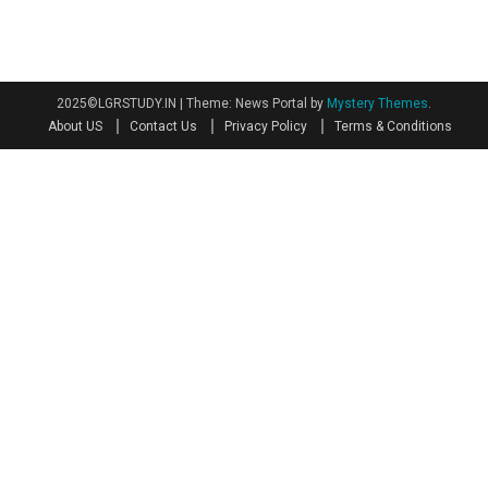
2025©LGRSTUDY.IN
|
Theme: News Portal by
Mystery Themes
.
About US
Contact Us
Privacy Policy
Terms & Conditions