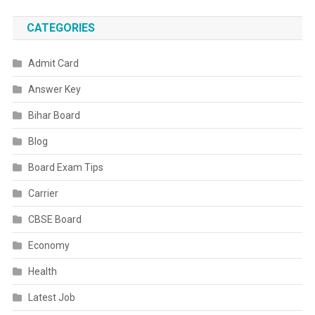
उत्तम
ने
CATEGORIES
बांटी
मिठाई
Admit Card
Answer Key
Bihar Board
Blog
Board Exam Tips
Carrier
CBSE Board
Economy
Health
Latest Job