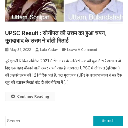
UPSC Result : सोनीपत की उत्तम का हुआ चयन,
मुरादाबाद के उत्तम ने बांटी मिठाई
On
May 31, 2022
Lalu Yadav
Leave A Comment
UPSC
यूपीएससी सिविल सर्विसेज 2021 में रोल नंबर के आखिरी अंक की चूक ने सारे अरमान धो
Result
दिए. एक बेहद चौंकाने वाली खबर सामने आई है. दरअसल UPSC में सोनीपत (हरियाणा)
:
की लड़की उत्तम की 121वी रैंक आई है. कल मुरादाबाद (UP) के उत्तम भारद्वाज ने यह रैंक
सोनीपत
खुद की बताकर मिठाई बांट दी और मीडिया में […]
की
उत्तम
का
Continue Reading
हुआ
चयन,
मुरादाबाद
Search
के
for: