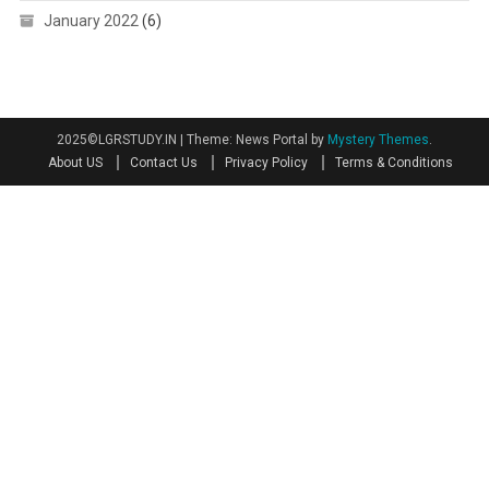
January 2022
(6)
2025©LGRSTUDY.IN
|
Theme: News Portal by
Mystery Themes
.
About US
Contact Us
Privacy Policy
Terms & Conditions