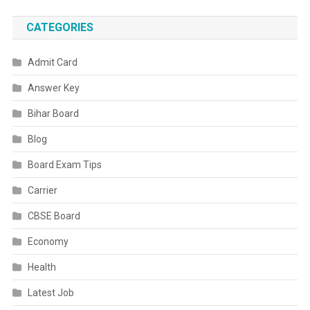
उत्तम
ने
CATEGORIES
बांटी
मिठाई
Admit Card
Answer Key
Bihar Board
Blog
Board Exam Tips
Carrier
CBSE Board
Economy
Health
Latest Job