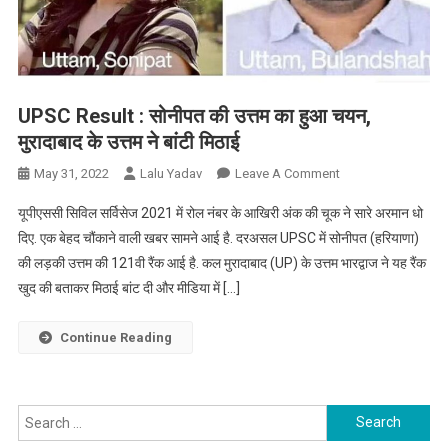
UPSC Result : सोनीपत की उत्तम का हुआ चयन,
मुरादाबाद के उत्तम ने बांटी मिठाई
On
May 31, 2022
Lalu Yadav
Leave A Comment
UPSC
यूपीएससी सिविल सर्विसेज 2021 में रोल नंबर के आखिरी अंक की चूक ने सारे अरमान धो
Result
दिए. एक बेहद चौंकाने वाली खबर सामने आई है. दरअसल UPSC में सोनीपत (हरियाणा)
:
की लड़की उत्तम की 121वी रैंक आई है. कल मुरादाबाद (UP) के उत्तम भारद्वाज ने यह रैंक
सोनीपत
खुद की बताकर मिठाई बांट दी और मीडिया में […]
की
उत्तम
का
Continue Reading
हुआ
चयन,
मुरादाबाद
Search
के
for: