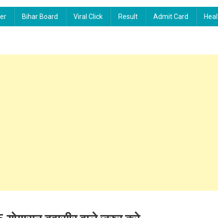
ier
Bihar Board
Viral Click
Result
Admit Card
Heal