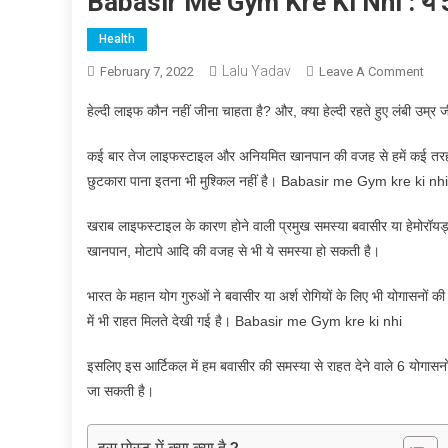
Babasir Me Gym Kre Ki Nhi : ये 5 
Health
Lalu Yadav
On
February 7, 2022
Leave A Comment
Bab
हेल्दी लाइफ कौन नहीं जीना चाहता है? और, क्या हेल्दी रहते हुए लंबी उम्र 
Me
Gy
कई बार तेज लाइफस्टाइल और अनियमित खानपान की वजह से हमें कई तरह 
Kre
छुटकारा पाना इतना भी मुश्किल नहीं है। Babasir me Gym kre ki nh
Ki
Nhi
खराब लाइफस्टाइल के कारण होने वाली प्रमुख समस्या बवासीर या हेमोरॉयड्स
:
खानपान, मोटापे आदि की वजह से भी ये समस्या हो सकती है।
ये
5
भारत के महान योग गुरुओं ने बवासीर या अर्श रोगियों के लिए भी योगासनों 
योगा
में भी राहत मिलते देखी गई है। Babasir me Gym kre ki nhi
बवास
वाले
इसलिए इस आर्टिकल में हम बवासीर की समस्या से राहत देने वाले 6 योगासनों 
जरुर
जा सकती है।
करे