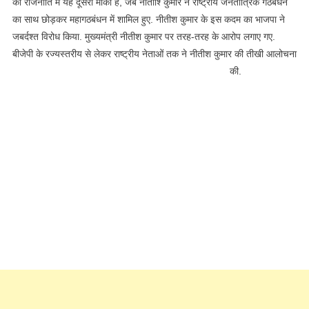
की राजनीति में यह दूसरा मौका है, जब नीतीाश्‍ कुमार ने राष्‍ट्रीय जनतांत्रिक गठबंधन
का साथ छोड़कर महागठबंधन में शामिल हुए. नीतीश कुमार के इस कदम का भाजपा ने
जबर्दश्‍त विरोध किया. मुख्‍यमंत्री नीतीश कुमार पर तरह-तरह के आरोप लगाए गए.
बीजेपी के रज्‍यस्‍तरीय से लेकर राष्‍ट्रीय नेताओं तक ने नीतीश कुमार की तीखी आलोचना
की.