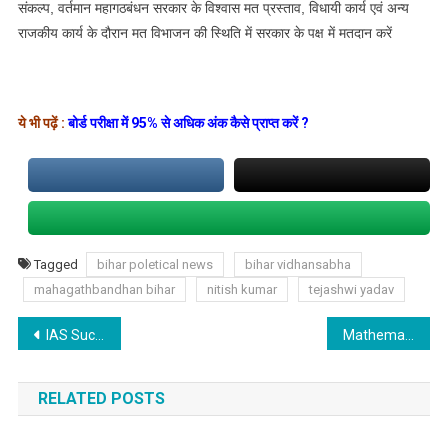
संकल्प, वर्तमान महागठबंधन सरकार के विश्वास मत प्रस्ताव, विधायी कार्य एवं अन्य
राजकीय कार्य के दौरान मत विभाजन की स्थिति में सरकार के पक्ष में मतदान करें
ये भी पढ़ें :
बोर्ड परीक्षा में 95% से अधिक अंक कैसे प्राप्त करें ?
Tagged
bihar poletical news
bihar vidhansabha
mahagathbandhan bihar
nitish kumar
tejashwi yadav
Post
IAS Success Story: नहीं हुआ IAS में सेलेक्शन तो फिर किया ऐसा काम
Mathematics Kaise Padhe गणित की तैयारी कैसे करें? ताकि कम समय में अच्छा मार्क स्कोर कर पाएं
navigation
RELATED POSTS