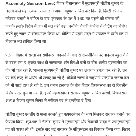
Assembly Session Live:
बिहार विधानसभा में मुख्यमंत्री नीतीश कुमार के
नेतृत्व वाले महागठबंधन सरकार ने अपना बहुमत साबित कर दिया है. डिप्टी स्पीकर
महेश्वर हजारी ने वोटिंग के बाद प्रस्ताव के पक्ष में 160 मत पड़ने की घोषणा की,
जबकि इसके विरोध में एक भी मत नहीं पड़ा, क्योंकि विपक्षी बीजेपी ने वोटिंग का विरोध
करते हुए सदन से वॉकआउट किया था. वोटिंग से पहले सदन में सरकार ने ध्वनि मत से
विश्वास मत हासिल किया था
पटना. बिहार में सत्‍ता का समीकरण बदलने के बाद से राजनीतिक घटनाक्रम बहुत तेजी
से बदल रहा है. इसके साथ ही सत्‍तारूढ़ और विपक्षी दलों के बीच आरोप-प्रत्‍यारोप का
दौर भी चल रहा है. भाजपा मुख्‍यमंत्री नीतीश कुमार पर लगातार हमला कर रही है. उन
पर कई तरह के आरोप भी लगाए जा रहे हैं. बीजेपी सत्‍ता में सहयोगी राष्‍ट्रीय जनता दल
को भी आड़े हाथ ले रही है. इन तमाम हलचल के बीच बिहार विधानसभा का दो दिवसीय
विशेष सत्र बुलाया गया है. इसमें महागठबंधन सरकार बहुमत साबित करेगी. विधानसभा
अध्‍यक्ष विजय कुमार सिन्‍हा ने स्‍पीकर पद से इस्‍तीफा दे दिया.
नीतीश कुमार एनडीए से पाला बदलते हुए महागठबंधन के साथ मिलकर सरकार बनाने का
फैसला किया. शुरुआत में नीतीश कुमार ने मुख्‍यमंत्री और तेजस्‍वी यादव ने उपमुख्‍यमंत्री
पद की शपथ ली थी. इसके बाद नई सरकार के मंत्रिमंडल का विस्‍तार किया गया. बिहार