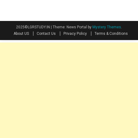
2025©LGRSTUDY.IN
|
Theme: News Portal by
Mystery Themes
.
About US
Contact Us
Privacy Policy
Terms & Conditions