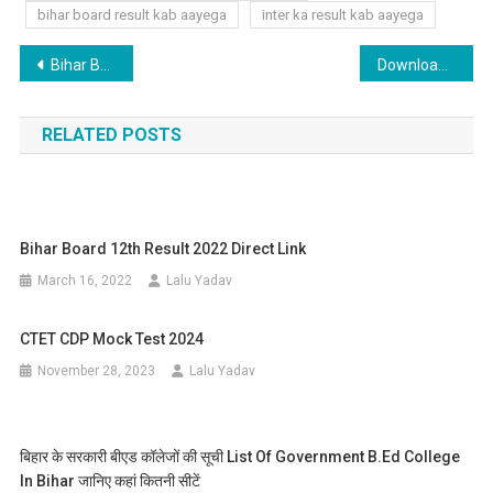
bihar board result kab aayega
inter ka result kab aayega
Post
Bihar Board Matric Official Answer Key 2022
Download UP Board Admit Card 2022 Download Link
navigation
RELATED POSTS
Bihar Board 12th Result 2022 Direct Link
March 16, 2022
Lalu Yadav
CTET CDP Mock Test 2024
November 28, 2023
Lalu Yadav
बिहार के सरकारी बीएड कॉलेजों की सूची List Of Government B.ed College
In Bihar जानिए कहां कितनी सीटें