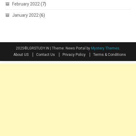
February 2022
(7)
January 2022
(6)
2025©LGRSTUDY.IN
|
Theme: News Portal by
Mystery Themes
.
About US
Contact Us
Privacy Policy
Terms & Conditions