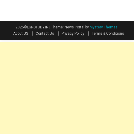
2025©LGRSTUDY.IN
|
Theme: News Portal by
Mystery Themes
.
About US
Contact Us
Privacy Policy
Terms & Conditions