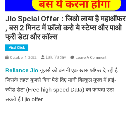
Jio Spcial Offer : जिओ लाया है महाऑफर
, बस 2 मिनट में फ़ॉलो करो ये स्टेप्स और पाओ
फ्री डेटा और कॉल्स
Viral Click
Lalu Yadav
On
October 1, 2022
Leave A Comment
Jio
Reliance Jio
यूजर्स को कंपनी एक खास ऑफर दे रही है
Spcial
Offer
जिसके तहत यूजर्स बिना पैसे दिए यानी बिल्कुल मुफ्त में हाई-
:
स्पीड डेटा (Free high speed Data) का फायदा उठा
जिओ
लाया
सकते हैं l jio offer
है
महाऑफर
,
बस